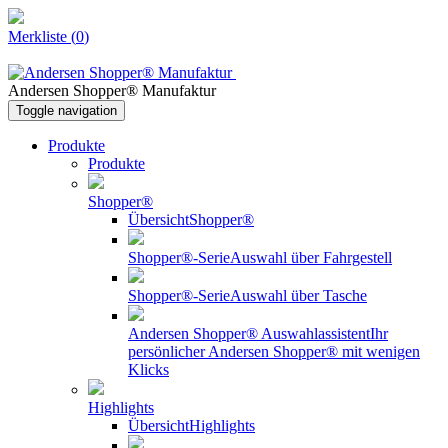
Merkliste
(
0
)
Andersen Shopper® Manufaktur
Toggle navigation
Produkte
Produkte
Shopper®
Übersicht
Shopper®
Shopper®-Serie
Auswahl über Fahrgestell
Shopper®-Serie
Auswahl über Tasche
Andersen Shopper® Auswahlassistent
Ihr
persönlicher Andersen Shopper® mit wenigen
Klicks
Highlights
Übersicht
Highlights