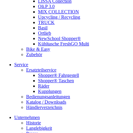
LISSA Collection
Oli.P 3.0
MIX COLLECTION
Upcycling / Recycling
TRUCK
Basil
Ortlieb
NewSchool Shopper®
Kühltasche FreshGO Multi
Bike & Easy
Zubehör
Service
Ersatzteilservice
Shopper® Fahrgestell
Shopper® Taschen
Räder
Kupplungen
Bedienungsanleitungen
Katalog / Downloads
Händlerverzeichnis
Unternehmen
Historie
Langlebigkeit