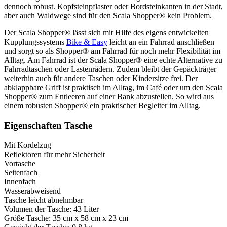
dennoch robust. Kopfsteinpflaster oder Bordsteinkanten in der Stadt,
aber auch Waldwege sind für den Scala Shopper® kein Problem.
Der Scala Shopper® lässt sich mit Hilfe des eigens entwickelten
Kupplungssystems
Bike & Easy
leicht an ein Fahrrad anschließen
und sorgt so als Shopper® am Fahrrad für noch mehr Flexibilität im
Alltag. Am Fahrrad ist der Scala Shopper® eine echte Alternative zu
Fahrradtaschen oder Lastenrädern. Zudem bleibt der Gepäckträger
weiterhin auch für andere Taschen oder Kindersitze frei. Der
abklappbare Griff ist praktisch im Alltag, im Café oder um den Scala
Shopper® zum Entleeren auf einer Bank abzustellen. So wird aus
einem robusten Shopper® ein praktischer Begleiter im Alltag.
Eigenschaften Tasche
Mit Kordelzug
Reflektoren für mehr Sicherheit
Vortasche
Seitenfach
Innenfach
Wasserabweisend
Tasche leicht abnehmbar
Volumen der Tasche: 43 Liter
Größe Tasche: 35 cm x 58 cm x 23 cm