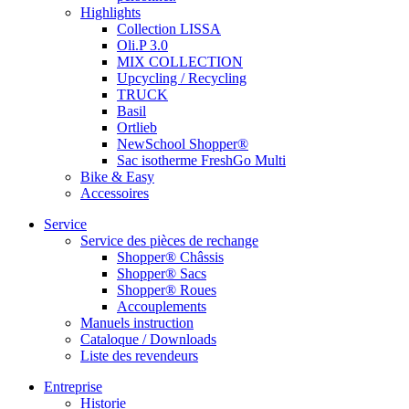
Highlights
Collection LISSA
Oli.P 3.0
MIX COLLECTION
Upcycling / Recycling
TRUCK
Basil
Ortlieb
NewSchool Shopper®
Sac isotherme FreshGo Multi
Bike & Easy
Accessoires
Service
Service des pièces de rechange
Shopper® Châssis
Shopper® Sacs
Shopper® Roues
Accouplements
Manuels instruction
Cataloque / Downloads
Liste des revendeurs
Entreprise
Historie